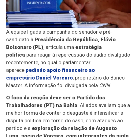
A equipe ligada à campanha do senador e pré-
candidato à
Presidência da República,
Flávio
Bolsonaro
(PL)
, articula uma
estratégia
política
para reagir à repercussão do áudio divulgado
recentemente, no qual o parlamentar
aparece
pedindo apoio financeiro ao
empresário
Daniel Vorcaro
, proprietário do
Banco
Master
. A informação foi divulgada pela
CNN
.
O foco da reação deve ser o
Partido dos
Trabalhadores
(PT) na
Bahia
. Aliados avaliam que a
melhor forma de conter o desgaste é intensificar a
disputa política em torno do caso, com ataques ao
partido e a
exploração da relação de
Augusto
Lima
, sócio de Vorcaro, com integrantes da sigla