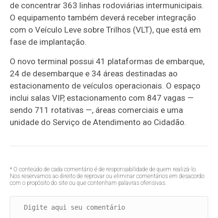
de concentrar 363 linhas rodoviárias intermunicipais.
O equipamento também deverá receber integração
com o Veículo Leve sobre Trilhos (VLT), que está em
fase de implantação.
O novo terminal possui 41 plataformas de embarque,
24 de desembarque e 34 áreas destinadas ao
estacionamento de veículos operacionais. O espaço
inclui salas VIP, estacionamento com 847 vagas —
sendo 711 rotativas —, áreas comerciais e uma
unidade do Serviço de Atendimento ao Cidadão.
* O conteúdo de cada comentário é de responsabilidade de quem realizá-lo.
Nos reservamos ao direito de reprovar ou eliminar comentários em desacordo
com o propósito do site ou que contenham palavras ofensivas.