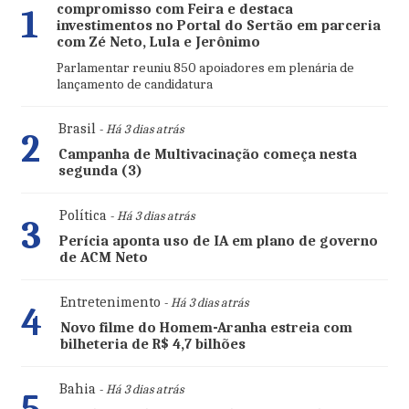
compromisso com Feira e destaca
1
investimentos no Portal do Sertão em parceria
com Zé Neto, Lula e Jerônimo
Parlamentar reuniu 850 apoiadores em plenária de
lançamento de candidatura
Brasil
- Há 3 dias atrás
2
Campanha de Multivacinação começa nesta
segunda (3)
Política
- Há 3 dias atrás
3
Perícia aponta uso de IA em plano de governo
de ACM Neto
Entretenimento
- Há 3 dias atrás
4
Novo filme do Homem-Aranha estreia com
bilheteria de R$ 4,7 bilhões
Bahia
- Há 3 dias atrás